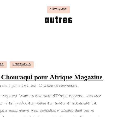
CATÉGORIE
autres
ES
INTERVIEWS
e Chouraqui pour Afrique Magazine
e
mis à jour le
8 mai 2021
Laisser un commentaire
ouraqui est l’invité en novembre d’Afrique Magazine, voici mon
ew : Il est producteur, réalisateur, auteur et scénariste. Elie
qui a aussi monté trois comédies musicales dont Les 10