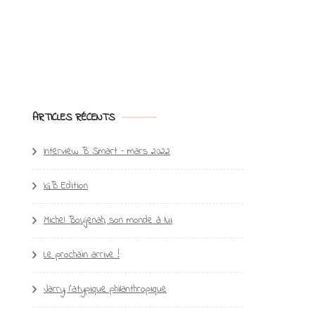
ARTICLES RÉCENTS
Interview B Smart – mars 2022
IGB Edition
Michel Boujenah, son monde à lui
Le prochain arrive !
Jarry, l’atypique philanthropique