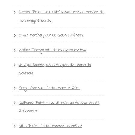
Patrick Bruel : « La littérature est au service de
mon imagination ».
Olivier Marchal pour Le Salon Littéraire
Nadine Trintignant : de maux en mots…
Joseph Donato, dans les pas de Leonardo
Sciascia
Serge Joncour : écrire sans le faire
Guillaume Robert : « Je suis un éditeur assez
fusionnel ».
Gilles Paris : écrire comme un enfant