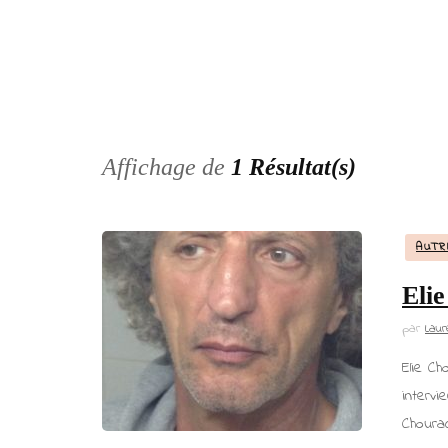
Articles
Presse
Affichage de
1 Résultat(s)
AUTR
Eli
par
Laur
Elie Ch
intervi
Choura