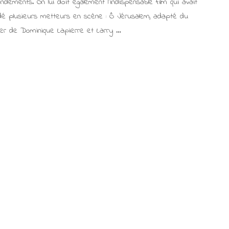
ements. On lui doit également l’indispensable film qui avait
dé plusieurs metteurs en scène : Ô Jérusalem, adapté du
ller de Dominique Lapierre et Larry …