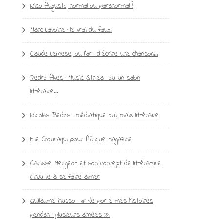
Nico Augusto, normal ou paranormal ?
Marc Lavoine : le vrai du faux.
Claude Lemesle, ou l’art d’écrire une chanson…
Pedro Alves : Music Str’eat ou un salon
littéraire…
Nicolas Bedos : médiatique oui, mais littéraire
Elie Chouraqui pour Afrique Magazine
Clarisse Merigeot et son concept de littérature
(in)utile à se faire aimer
Guillaume Musso : « Je porte mes histoires
pendant plusieurs années ».