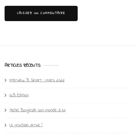
ARTICLES RÉCENTS
Interview B Smart – mars 2022
IGB Edition
Michel Boujenah, son monde à lui
Le prochain arrive !