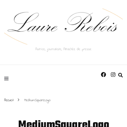
Autrice, journaliste, Attachée de presse
Accueil
MediumSquareLogo
MediumSquareLogo