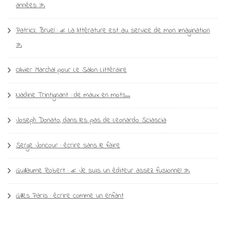
années ».
Patrick Bruel : « La littérature est au service de mon imagination
».
Olivier Marchal pour Le Salon Littéraire
Nadine Trintignant : de maux en mots…
Joseph Donato, dans les pas de Leonardo Sciascia
Serge Joncour : écrire sans le faire
Guillaume Robert : « Je suis un éditeur assez fusionnel ».
Gilles Paris : écrire comme un enfant