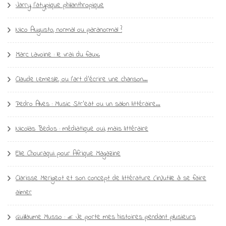
Jarry, l’atypique philanthropique
Nico Augusto, normal ou paranormal ?
Marc Lavoine : le vrai du faux.
Claude Lemesle, ou l’art d’écrire une chanson…
Pedro Alves : Music Str’eat ou un salon littéraire…
Nicolas Bedos : médiatique oui, mais littéraire
Elie Chouraqui pour Afrique Magazine
Clarisse Merigeot et son concept de littérature (in)utile à se faire
aimer
Guillaume Musso : « Je porte mes histoires pendant plusieurs