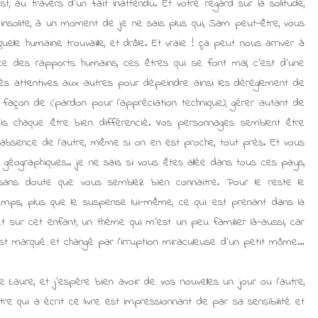
, au travers d’un fait inattendu. Et votre regard sur la solitude,
s insolite, à un moment de je ne sais plus qui, Sam peut-être, vous
elle humaine trouvaille, et drôle. Et vraie ! ça peut nous arriver à
nce des rapports humains, ces êtres qui se font mal, c’est d’une
très attentives aux autres pour dépeindre ainsi les dérèglement de
 façon de (pardon pour l’appréciation technique), gérer autant de
is chaque être bien différencié. Vos personnages semblent être
’absence de l’autre, même si on en est proche, tout près. Et vous
 géographiques.. je ne sais si vous êtes allée dans tous ces pays,
ans doute que vous semblez bien connaitre. Pour le reste le
mps, plus que le suspense lui-même, ce qui est prenant dans la
 sur cet enfant, un thème qui m’est un peu familier là-aussi, car
st marqué et changé par l’irruption miraculeuse d’un petit môme…
 Laure, et j’espère bien avoir de vos nouvelles un jour ou l’autre,
tre qui a écrit ce livre est impressionnant de par sa sensibilité et