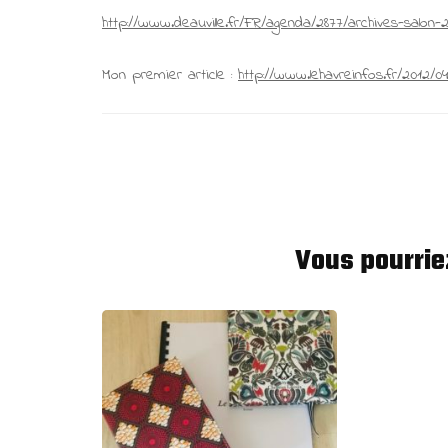
http://www.deauville.fr/FR/agenda/2877/archives-salon-
Mon premier article :
http://www.lehavreinfos.fr/2012/0
Vous pourrie