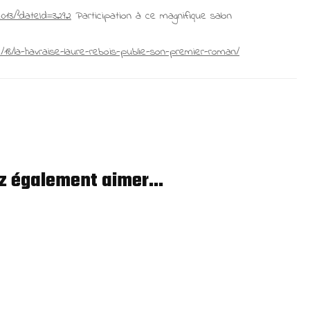
2013/?dateId=3292
Participation à ce magnifique salon
4/18/la-havraise-laure-rebois-publie-son-premier-roman/
z également aimer...