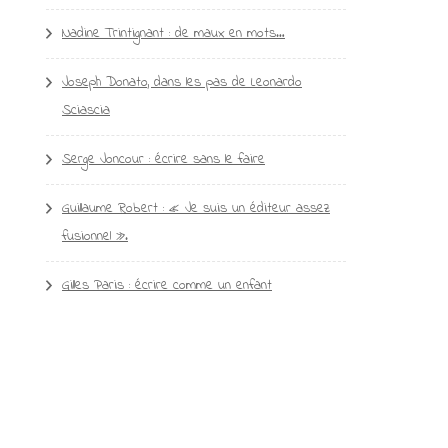
Nadine Trintignant : de maux en mots…
Joseph Donato, dans les pas de Leonardo
Sciascia
Serge Joncour : écrire sans le faire
Guillaume Robert : « Je suis un éditeur assez
fusionnel ».
Gilles Paris : écrire comme un enfant