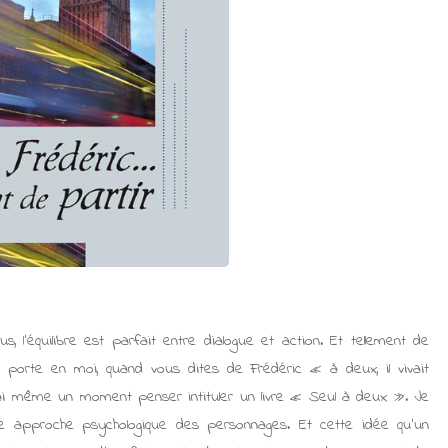
 l’équilibre est parfait entre dialogue et action. Et tellement de
je porte en moi, quand vous dites de Frédéric « à deux, il vivait
j’ai même un moment penser intituler un livre « Seul à deux ». Je
 approche psychologique des personnages. Et cette idée qu’un