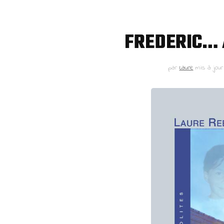
Articles
Presse
FREDERIC… 
par
Laure
mis à jour