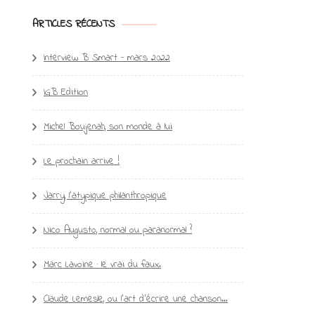
ARTICLES RÉCENTS
Interview B Smart – mars 2022
IGB Edition
Michel Boujenah, son monde à lui
Le prochain arrive !
Jarry, l’atypique philanthropique
Nico Augusto, normal ou paranormal ?
Marc Lavoine : le vrai du faux.
Claude Lemesle, ou l’art d’écrire une chanson…