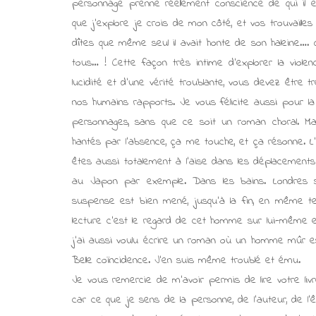
personnage prenne réellement conscience de qui il est
que j’explore je crois de mon côté, et vos trouvaille
dîtes que même seul il avait honte de son haleine…. qu
tous… ! Cette façon très intime d’explorer la viole
lucidité et d’une vérité troublante, vous devez être 
nos humains rapports. Je vous félicite aussi pour la
personnages, sans que ce soit un roman choral. Ma
hantés par l’absence, ça me touche, et ça résonne. L
êtes aussi totalement à l’aise dans les déplacements
au Japon par exemple. Dans les bains. Londres s
suspense est bien mené, jusqu’à la fin, en même te
lecture c’est le regard de cet homme sur lui-même et
j’ai aussi voulu écrire un roman où un homme mûr e
Belle coïncidence. J’en suis même troublé et ému.
Je vous remercie de m’avoir permis de lire votre livre
car ce que je sens de la personne, de l’auteur, de l’ê