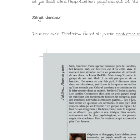
sa justesse dans l’appréciation psychologique de l’aut
Serge Joncour
Pour recevoir
Frédéric… Avant de partir
,
contactez-m