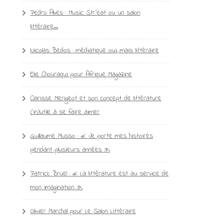
Pedro Alves : Music Str’eat ou un salon
littéraire…
Nicolas Bedos : médiatique oui, mais littéraire
Elie Chouraqui pour Afrique Magazine
Clarisse Merigeot et son concept de littérature
(in)utile à se faire aimer
Guillaume Musso : « Je porte mes histoires
pendant plusieurs années ».
Patrick Bruel : « La littérature est au service de
mon imagination ».
Olivier Marchal pour Le Salon Littéraire