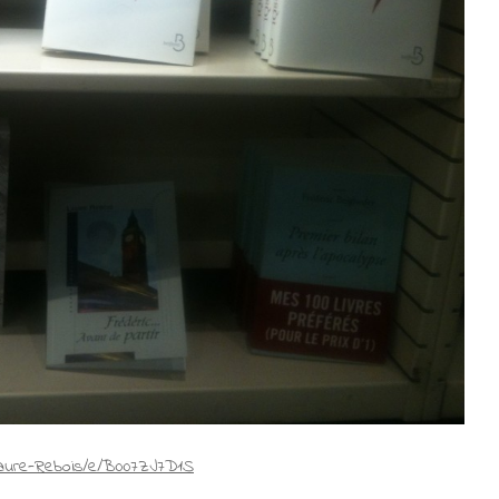
Laure-Rebois/e/B007ZJ7D1S