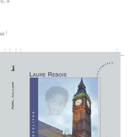
re. »
oi
!