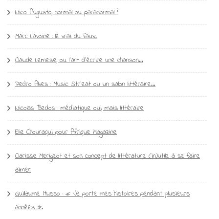
Nico Augusto, normal ou paranormal ?
Marc Lavoine : le vrai du faux.
Claude Lemesle, ou l’art d’écrire une chanson…
Pedro Alves : Music Str’eat ou un salon littéraire…
Nicolas Bedos : médiatique oui, mais littéraire
Elie Chouraqui pour Afrique Magazine
Clarisse Merigeot et son concept de littérature (in)utile à se faire
aimer
Guillaume Musso : « Je porte mes histoires pendant plusieurs
années ».