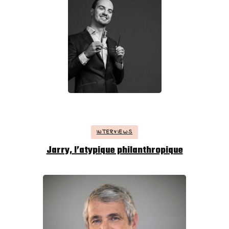
INTERVIEWS
Jarry, l’atypique philanthropique