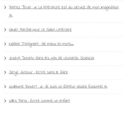
Patrick Bruel : « La littérature est au service de mon imagination
».
Olivier Marchal pour Le Salon Littéraire
Nadine Trintignant : de maux en mots…
Joseph Donato, dans les pas de Leonardo Sciascia
Serge Joncour : écrire sans le faire
Guillaume Robert : « Je suis un éditeur assez fusionnel ».
Gilles Paris : écrire comme un enfant