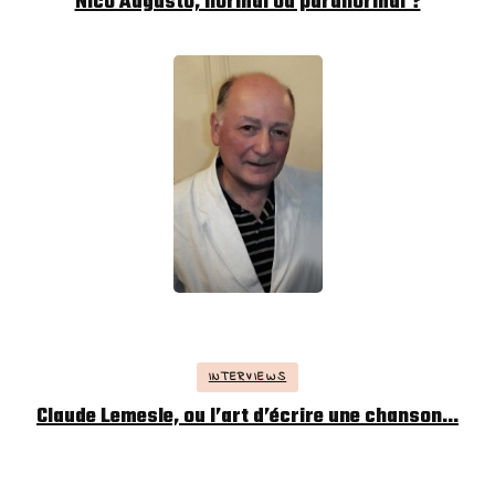
Nico Augusto, normal ou paranormal ?
INTERVIEWS
Claude Lemesle, ou l’art d’écrire une chanson…