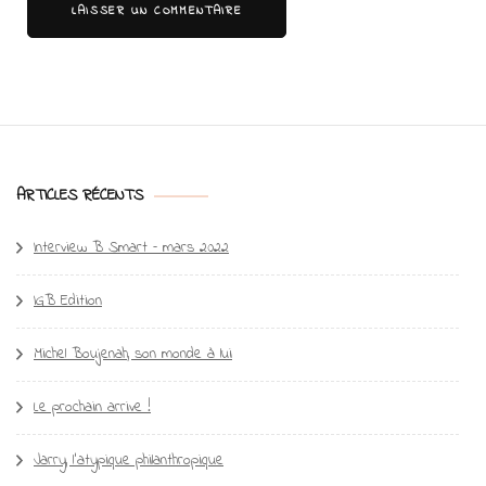
ARTICLES RÉCENTS
Interview B Smart – mars 2022
IGB Edition
Michel Boujenah, son monde à lui
Le prochain arrive !
Jarry, l’atypique philanthropique