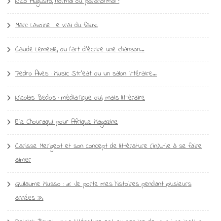
Nico Augusto, normal ou paranormal ?
Marc Lavoine : le vrai du faux.
Claude Lemesle, ou l’art d’écrire une chanson…
Pedro Alves : Music Str’eat ou un salon littéraire…
Nicolas Bedos : médiatique oui, mais littéraire
Elie Chouraqui pour Afrique Magazine
Clarisse Merigeot et son concept de littérature (in)utile à se faire
aimer
Guillaume Musso : « Je porte mes histoires pendant plusieurs
années ».