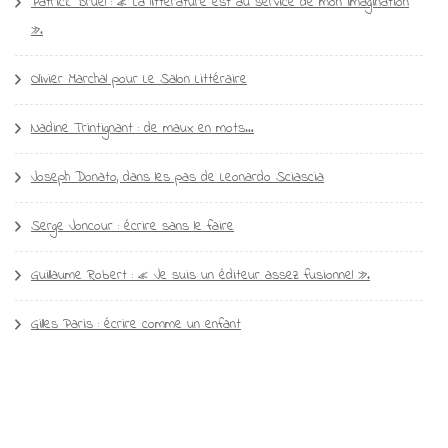
Patrick Bruel : « La littérature est au service de mon imagination
».
Olivier Marchal pour Le Salon Littéraire
Nadine Trintignant : de maux en mots…
Joseph Donato, dans les pas de Leonardo Sciascia
Serge Joncour : écrire sans le faire
Guillaume Robert : « Je suis un éditeur assez fusionnel ».
Gilles Paris : écrire comme un enfant