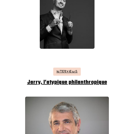
INTERVIEWS
Jarry, l’atypique philanthropique