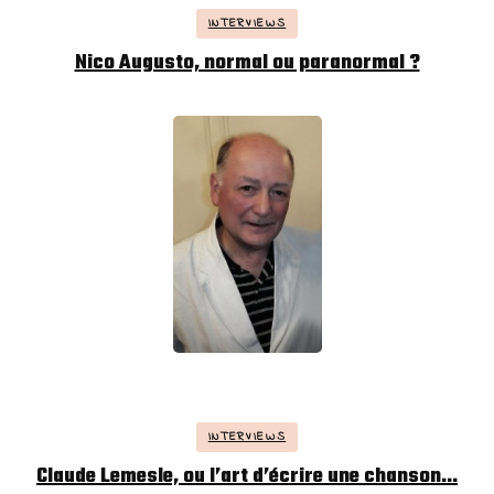
INTERVIEWS
Nico Augusto, normal ou paranormal ?
INTERVIEWS
Claude Lemesle, ou l’art d’écrire une chanson…