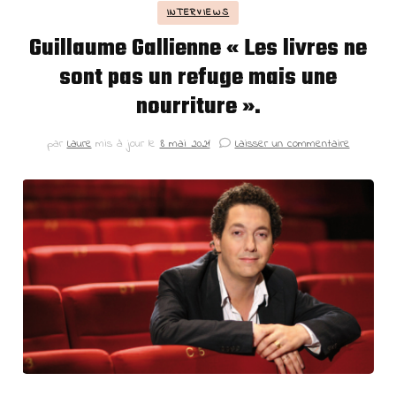
INTERVIEWS
Guillaume Gallienne « Les livres ne
sont pas un refuge mais une
nourriture ».
par
Laure
mis à jour le
8 mai 2021
Laisser un commentaire