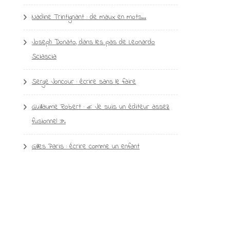
Nadine Trintignant : de maux en mots…
Joseph Donato, dans les pas de Leonardo
Sciascia
Serge Joncour : écrire sans le faire
Guillaume Robert : « Je suis un éditeur assez
fusionnel ».
Gilles Paris : écrire comme un enfant