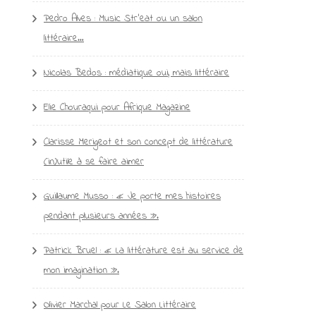
Pedro Alves : Music Str’eat ou un salon
littéraire…
Nicolas Bedos : médiatique oui, mais littéraire
Elie Chouraqui pour Afrique Magazine
Clarisse Merigeot et son concept de littérature
(in)utile à se faire aimer
Guillaume Musso : « Je porte mes histoires
pendant plusieurs années ».
Patrick Bruel : « La littérature est au service de
mon imagination ».
Olivier Marchal pour Le Salon Littéraire