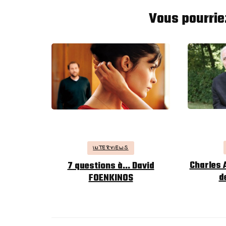
Vous pourrie
INTERVIEWS
Charles 
7 questions à… David
d
FOENKINOS