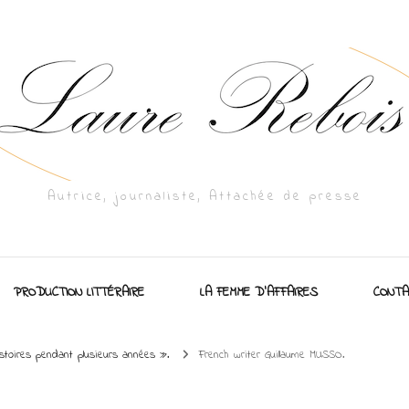
Autrice, journaliste, Attachée de presse
PRODUCTION LITTÉRAIRE
LA FEMME D’AFFAIRES
CONTA
stoires pendant plusieurs années ».
French writer Guillaume MUSSO.