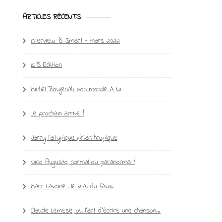
ARTICLES RÉCENTS
Interview B Smart – mars 2022
IGB Edition
Michel Boujenah, son monde à lui
Le prochain arrive !
Jarry, l’atypique philanthropique
Nico Augusto, normal ou paranormal ?
Marc Lavoine : le vrai du faux.
Claude Lemesle, ou l’art d’écrire une chanson…