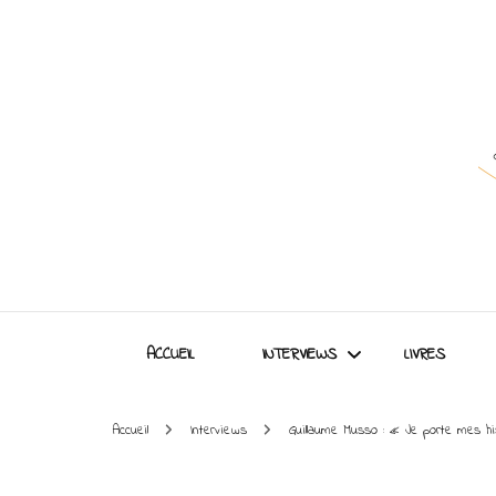
ACCUEIL
INTERVIEWS
LIVRES
Accueil
Interviews
Guillaume Musso : « Je porte mes hi
Interviews