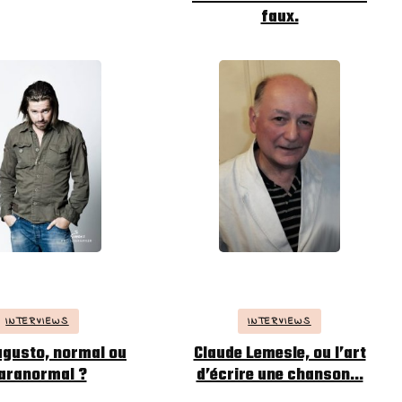
faux.
INTERVIEWS
INTERVIEWS
Claude Lemesle, ou l’art
ugusto, normal ou
d’écrire une chanson…
aranormal ?