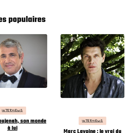
les populaires
INTERVIEWS
oujenah, son monde
INTERVIEWS
à lui
Marc Lavoine : le vrai du