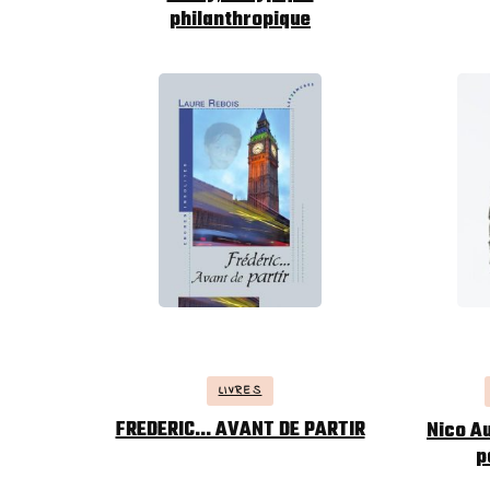
philanthropique
LIVRES
FREDERIC… AVANT DE PARTIR
Nico A
p