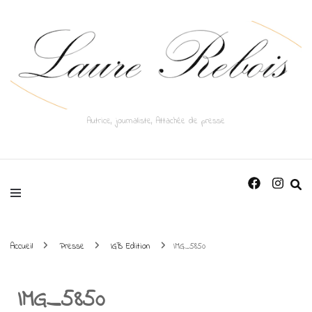
Autrice, journaliste, Attachée de presse
Accueil
Presse
IGB Edition
IMG_5850
IMG_5850