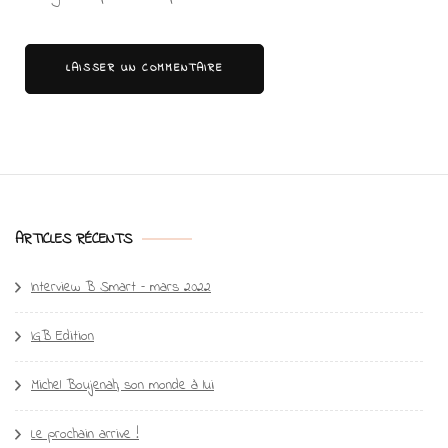
ARTICLES RÉCENTS
Interview B Smart – mars 2022
IGB Edition
Michel Boujenah, son monde à lui
Le prochain arrive !