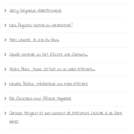
Jarry, l’atypique philanthropique
Nico Augusto, normal ou paranormal ?
Marc Lavoine : le vrai du faux.
Claude Lemesle, ou l’art d’écrire une chanson…
Pedro Alves : Music Str’eat ou un salon littéraire…
Nicolas Bedos : médiatique oui, mais littéraire
Elie Chouraqui pour Afrique Magazine
Clarisse Merigeot et son concept de littérature (in)utile à se faire
aimer