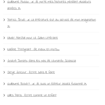
Guillaume Musso : « Je porte mes histoires pendant plusieurs
années ».
Patrick Bruel : « La littérature est au service de mon imagination
».
Olivier Marchal pour Le Salon Littéraire
Nadine Trintignant : de maux en mots…
Joseph Donato, dans les pas de Leonardo Sciascia
Serge Joncour : écrire sans le faire
Guillaume Robert : « Je suis un éditeur assez fusionnel ».
Gilles Paris : écrire comme un enfant