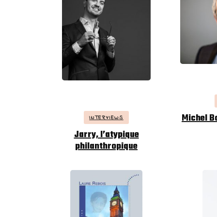
Michel B
INTERVIEWS
Jarry, l’atypique
philanthropique