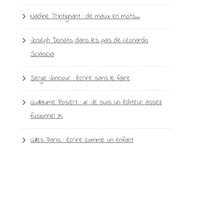
Nadine Trintignant : de maux en mots…
Joseph Donato, dans les pas de Leonardo
Sciascia
Serge Joncour : écrire sans le faire
Guillaume Robert : « Je suis un éditeur assez
fusionnel ».
Gilles Paris : écrire comme un enfant