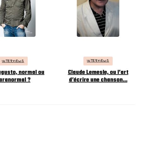
INTERVIEWS
INTERVIEWS
Claude Lemesle, ou l’art
ugusto, normal ou
d’écrire une chanson…
aranormal ?