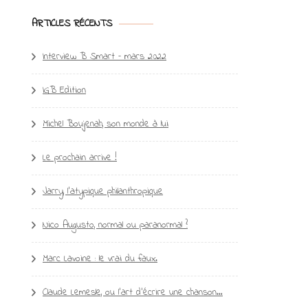
ARTICLES RÉCENTS
Interview B Smart – mars 2022
IGB Edition
Michel Boujenah, son monde à lui
Le prochain arrive !
Jarry, l’atypique philanthropique
Nico Augusto, normal ou paranormal ?
Marc Lavoine : le vrai du faux.
Claude Lemesle, ou l’art d’écrire une chanson…