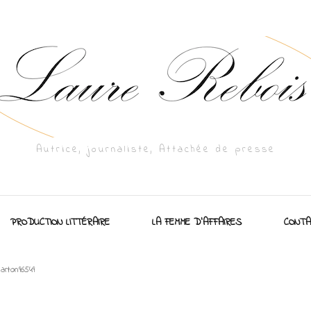
Autrice, journaliste, Attachée de presse
PRODUCTION LITTÉRAIRE
LA FEMME D’AFFAIRES
CONTA
arton96549