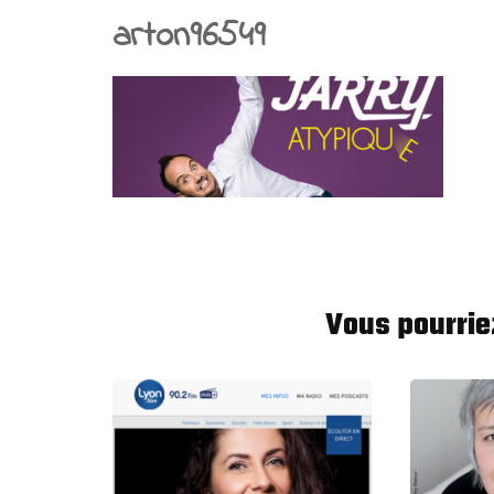
Articles
arton96549
Presse
Vous pourrie