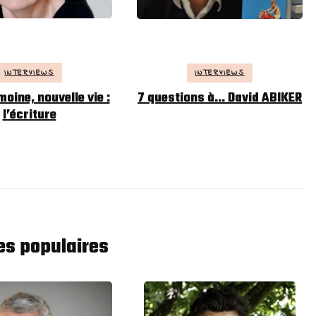
INTERVIEWS
INTERVIEWS
oine, nouvelle vie :
7 questions à… David ABIKER
l’écriture
les populaires