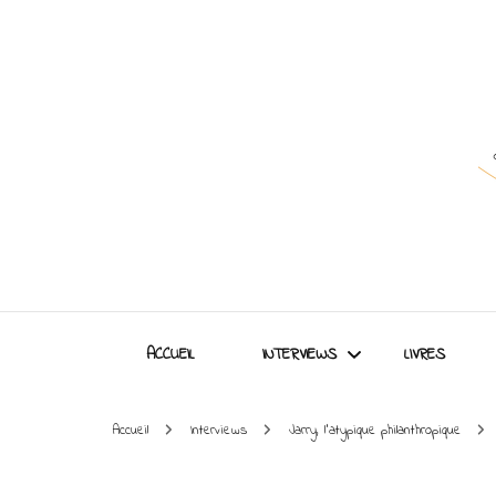
ACCUEIL
INTERVIEWS
LIVRES
Accueil
Interviews
Jarry, l’atypique philanthropique
Interviews