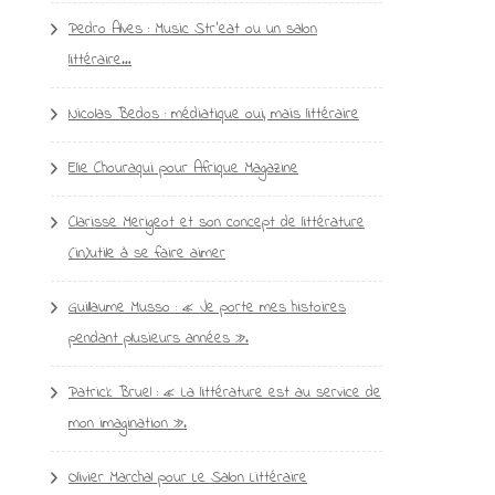
Pedro Alves : Music Str’eat ou un salon
littéraire…
Nicolas Bedos : médiatique oui, mais littéraire
Elie Chouraqui pour Afrique Magazine
Clarisse Merigeot et son concept de littérature
(in)utile à se faire aimer
Guillaume Musso : « Je porte mes histoires
pendant plusieurs années ».
Patrick Bruel : « La littérature est au service de
mon imagination ».
Olivier Marchal pour Le Salon Littéraire