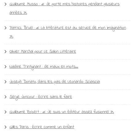
Guillaume Musso : « Je porte mes histoires pendant plusieurs
années ».
Patrick Bruel : « La littérature est au service de mon imagination
».
Olivier Marchal pour Le Salon Littéraire
Nadine Trintignant : de maux en mots…
Joseph Donato, dans les pas de Leonardo Sciascia
Serge Joncour : écrire sans le faire
Guillaume Robert : « Je suis un éditeur assez fusionnel ».
Gilles Paris : écrire comme un enfant