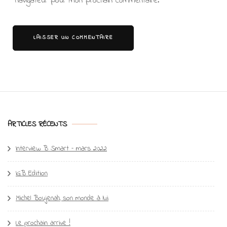
navigateur pour mon prochain commentaire.
ARTICLES RÉCENTS
Interview B Smart – mars 2022
IGB Edition
Michel Boujenah, son monde à lui
Le prochain arrive !