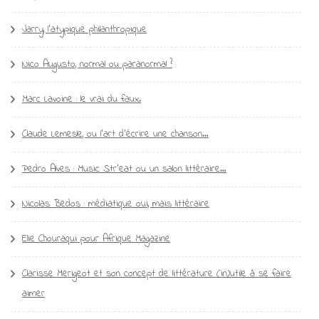
Jarry, l’atypique philanthropique
Nico Augusto, normal ou paranormal ?
Marc Lavoine : le vrai du faux.
Claude Lemesle, ou l’art d’écrire une chanson…
Pedro Alves : Music Str’eat ou un salon littéraire…
Nicolas Bedos : médiatique oui, mais littéraire
Elie Chouraqui pour Afrique Magazine
Clarisse Merigeot et son concept de littérature (in)utile à se faire
aimer