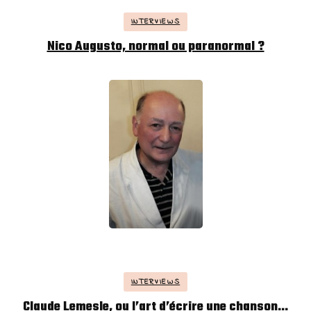
INTERVIEWS
Nico Augusto, normal ou paranormal ?
INTERVIEWS
Claude Lemesle, ou l’art d’écrire une chanson…