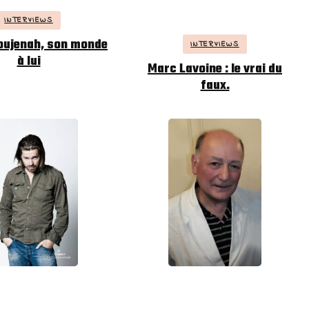
INTERVIEWS
oujenah, son monde
INTERVIEWS
à lui
Marc Lavoine : le vrai du
faux.