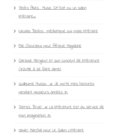
Pedro Alves : Music Str’eat ou un salon
littéraire…
Nicolas Bedos : médiatique oui, mais littéraire
Elie Chouraqui pour Afrique Magazine
Clarisse Merigeot et son concept de littérature
(in)utile à se faire aimer
Guillaume Musso : « Je porte mes histoires
pendant plusieurs années ».
Patrick Bruel : « La littérature est au service de
mon imagination ».
Olivier Marchal pour Le Salon Littéraire