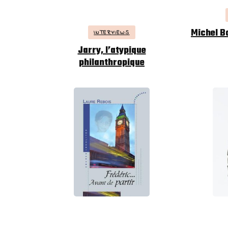
Michel B
INTERVIEWS
Jarry, l’atypique
philanthropique