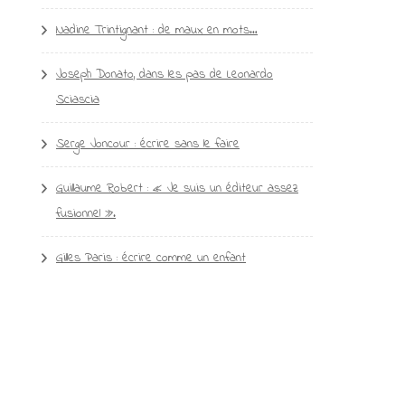
Nadine Trintignant : de maux en mots…
Joseph Donato, dans les pas de Leonardo
Sciascia
Serge Joncour : écrire sans le faire
Guillaume Robert : « Je suis un éditeur assez
fusionnel ».
Gilles Paris : écrire comme un enfant