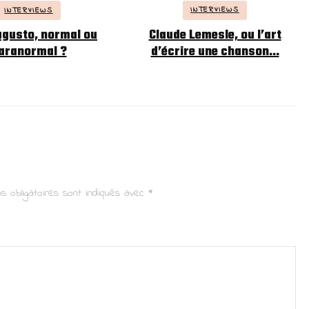
INTERVIEWS
INTERVIEWS
Claude Lemesle, ou l’art
ugusto, normal ou
d’écrire une chanson…
aranormal ?
s obligatoires sont indiqués avec
*