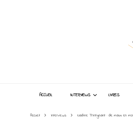
ACCUEIL
INTERVIEWS
LIVRES
Accueil
Interviews
Nadine Trintignant : de maux en mots
Interviews