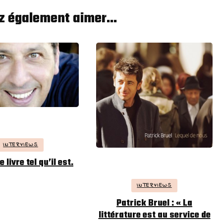
z également aimer...
INTERVIEWS
 livre tel qu’il est.
INTERVIEWS
Patrick Bruel : « La
littérature est au service de