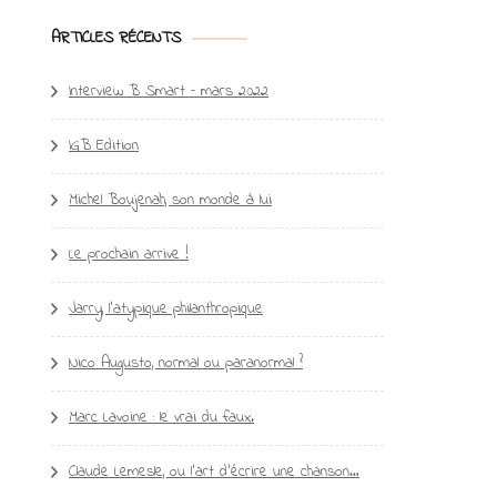
ARTICLES RÉCENTS
Interview B Smart – mars 2022
IGB Edition
Michel Boujenah, son monde à lui
Le prochain arrive !
Jarry, l’atypique philanthropique
Nico Augusto, normal ou paranormal ?
Marc Lavoine : le vrai du faux.
Claude Lemesle, ou l’art d’écrire une chanson…