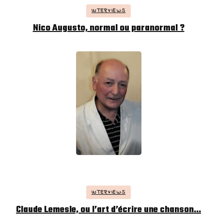
INTERVIEWS
Nico Augusto, normal ou paranormal ?
INTERVIEWS
Claude Lemesle, ou l’art d’écrire une chanson…