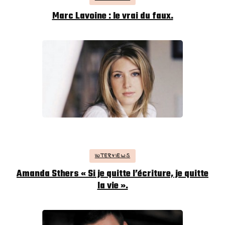
Marc Lavoine : le vrai du faux.
INTERVIEWS
Amanda Sthers « Si je quitte l’écriture, je quitte
la vie ».