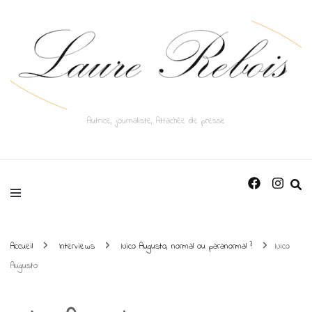
Autrice, journaliste, Attachée de presse
Accueil
Interviews
Nico Augusto, normal ou paranormal ?
Nico
Augusto