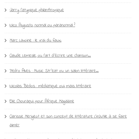
Jarry, l’atypique philanthropique
Nico Augusto, normal ou paranormal ?
Marc Lavoine : le vrai du faux.
Claude Lemesle, ou l’art d’écrire une chanson…
Pedro Alves : Music Str’eat ou un salon littéraire…
Nicolas Bedos : médiatique oui, mais littéraire
Elie Chouraqui pour Afrique Magazine
Clarisse Merigeot et son concept de littérature (in)utile à se faire
aimer