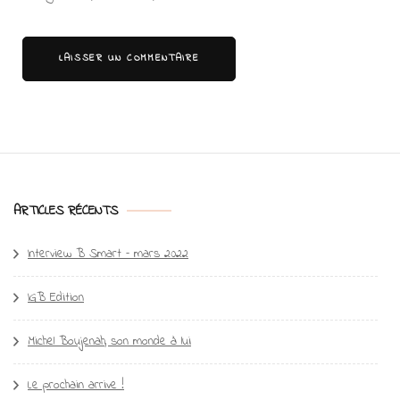
ARTICLES RÉCENTS
Interview B Smart – mars 2022
IGB Edition
Michel Boujenah, son monde à lui
Le prochain arrive !