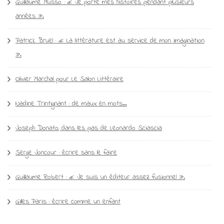
Guillaume Musso : « Je porte mes histoires pendant plusieurs
années ».
Patrick Bruel : « La littérature est au service de mon imagination
».
Olivier Marchal pour Le Salon Littéraire
Nadine Trintignant : de maux en mots…
Joseph Donato, dans les pas de Leonardo Sciascia
Serge Joncour : écrire sans le faire
Guillaume Robert : « Je suis un éditeur assez fusionnel ».
Gilles Paris : écrire comme un enfant