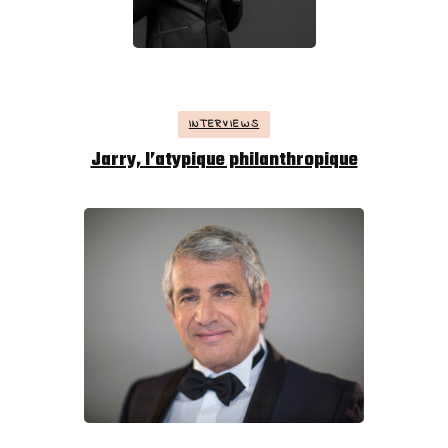
INTERVIEWS
Jarry, l’atypique philanthropique