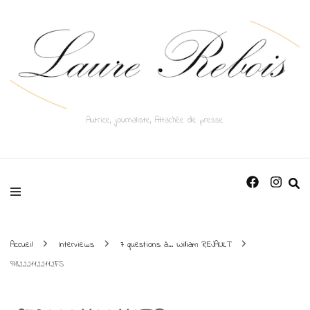
Autrice, journaliste, Attachée de presse
Accueil
Interviews
7 questions à… William REJAULT
9782221122112FS