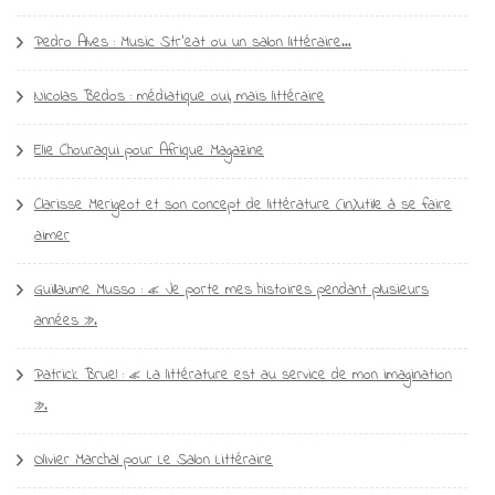
Pedro Alves : Music Str’eat ou un salon littéraire…
Nicolas Bedos : médiatique oui, mais littéraire
Elie Chouraqui pour Afrique Magazine
Clarisse Merigeot et son concept de littérature (in)utile à se faire
aimer
Guillaume Musso : « Je porte mes histoires pendant plusieurs
années ».
Patrick Bruel : « La littérature est au service de mon imagination
».
Olivier Marchal pour Le Salon Littéraire