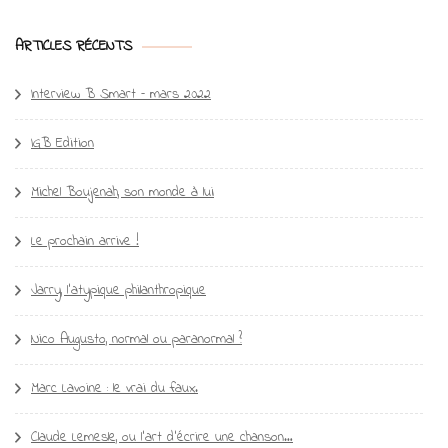
ARTICLES RÉCENTS
Interview B Smart – mars 2022
IGB Edition
Michel Boujenah, son monde à lui
Le prochain arrive !
Jarry, l’atypique philanthropique
Nico Augusto, normal ou paranormal ?
Marc Lavoine : le vrai du faux.
Claude Lemesle, ou l’art d’écrire une chanson…