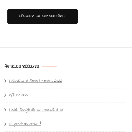
ARTICLES RÉCENTS
Interview B Smart – mars 2022
IGB Edition
Michel Boujenah, son monde à lui
Le prochain arrive !