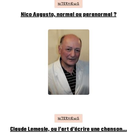
INTERVIEWS
Nico Augusto, normal ou paranormal ?
INTERVIEWS
Claude Lemesle, ou l’art d’écrire une chanson…