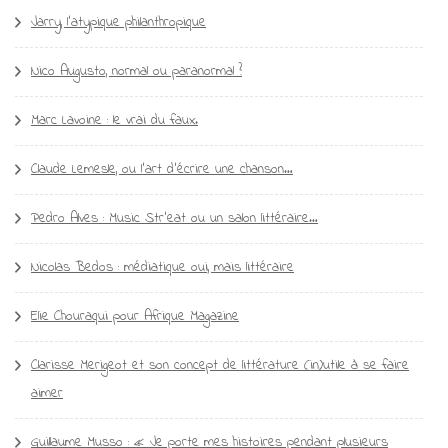
Jarry, l’atypique philanthropique
Nico Augusto, normal ou paranormal ?
Marc Lavoine : le vrai du faux.
Claude Lemesle, ou l’art d’écrire une chanson…
Pedro Alves : Music Str’eat ou un salon littéraire…
Nicolas Bedos : médiatique oui, mais littéraire
Elie Chouraqui pour Afrique Magazine
Clarisse Merigeot et son concept de littérature (in)utile à se faire
aimer
Guillaume Musso : « Je porte mes histoires pendant plusieurs