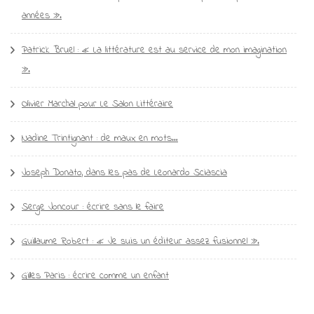
années ».
Patrick Bruel : « La littérature est au service de mon imagination
».
Olivier Marchal pour Le Salon Littéraire
Nadine Trintignant : de maux en mots…
Joseph Donato, dans les pas de Leonardo Sciascia
Serge Joncour : écrire sans le faire
Guillaume Robert : « Je suis un éditeur assez fusionnel ».
Gilles Paris : écrire comme un enfant