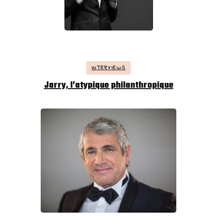
INTERVIEWS
Jarry, l’atypique philanthropique