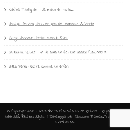
Nadine Trintignant : de maux en mots…
Joseph Donato, dans les pas de Leonardo Sciascia
Serge Joncour : écrire sans le faire
Guillaume Robert : « Je suis un éditeur assez fusionnel ».
Gilles Paris : écrire comme un enfant
© Copyright 2021 . Tous droits réservés Laure Rebois - Reproduction
interdite.
Fashion Stylist | Développé par
Blossom Themes
.Propulsé par
WordPress
.