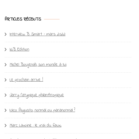
ARTICLES RÉCENTS
Interview B Smart – mars 2022
IGB Edition
Michel Boujenah, son monde à lui
Le prochain arrive !
Jarry, l’atypique philanthropique
Nico Augusto, normal ou paranormal ?
Marc Lavoine : le vrai du faux.