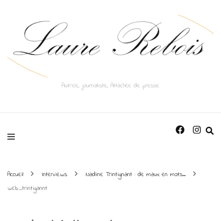
Autrice, journaliste, Attachée de presse
Accueil
Interviews
Nadine Trintignant : de maux en mots...
web_trintigannt