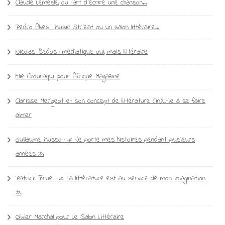
Claude Lemesle, ou l’art d’écrire une chanson…
Pedro Alves : Music Str’eat ou un salon littéraire…
Nicolas Bedos : médiatique oui, mais littéraire
Elie Chouraqui pour Afrique Magazine
Clarisse Merigeot et son concept de littérature (in)utile à se faire
aimer
Guillaume Musso : « Je porte mes histoires pendant plusieurs
années ».
Patrick Bruel : « La littérature est au service de mon imagination
».
Olivier Marchal pour Le Salon Littéraire