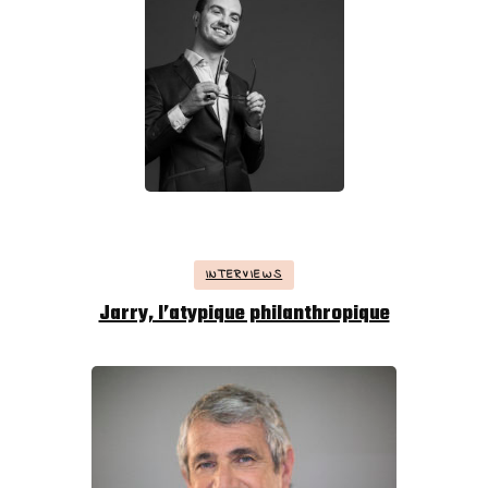
INTERVIEWS
Jarry, l’atypique philanthropique