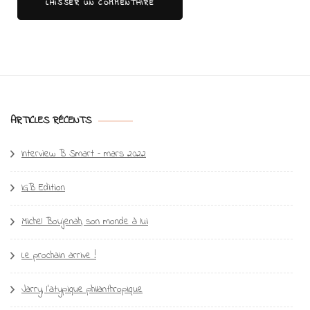
ARTICLES RÉCENTS
Interview B Smart – mars 2022
IGB Edition
Michel Boujenah, son monde à lui
Le prochain arrive !
Jarry, l’atypique philanthropique