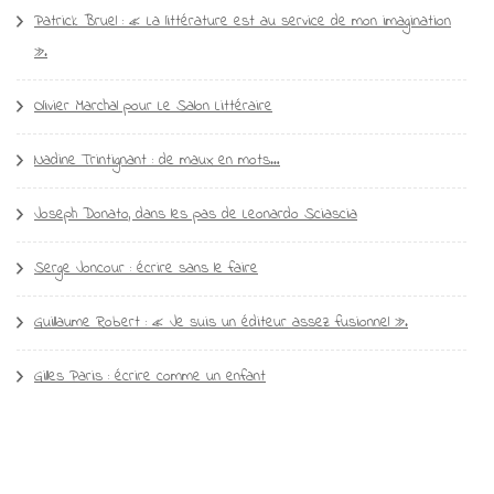
Patrick Bruel : « La littérature est au service de mon imagination
».
Olivier Marchal pour Le Salon Littéraire
Nadine Trintignant : de maux en mots…
Joseph Donato, dans les pas de Leonardo Sciascia
Serge Joncour : écrire sans le faire
Guillaume Robert : « Je suis un éditeur assez fusionnel ».
Gilles Paris : écrire comme un enfant