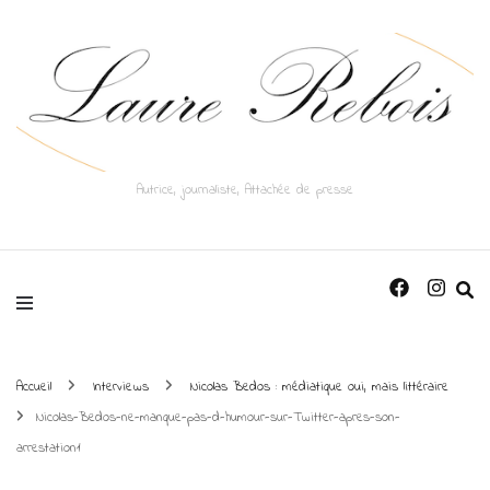
Autrice, journaliste, Attachée de presse
Accueil
Interviews
Nicolas Bedos : médiatique oui, mais littéraire
Nicolas-Bedos-ne-manque-pas-d-humour-sur-Twitter-apres-son-
arrestation1