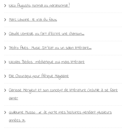
Nico Augusto, normal ou paranormal ?
Marc Lavoine : le vrai du faux.
Claude Lemesle, ou l’art d’écrire une chanson…
Pedro Alves : Music Str’eat ou un salon littéraire…
Nicolas Bedos : médiatique oui, mais littéraire
Elie Chouraqui pour Afrique Magazine
Clarisse Merigeot et son concept de littérature (in)utile à se faire
aimer
Guillaume Musso : « Je porte mes histoires pendant plusieurs
années ».